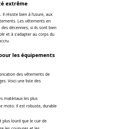
ité extrême
Il résiste bien à l’usure, aux
ttements. Les vêtements en
des décennies, si ils sont bien
plir et à s’adapter au corps du
accru.
é pour les équipements
 fabrication des vêtements de
s. Voici une liste des
des matériaux les plus
e moto. Il est robuste, durable
et plus lourd que le cuir de
tre les coupures et les