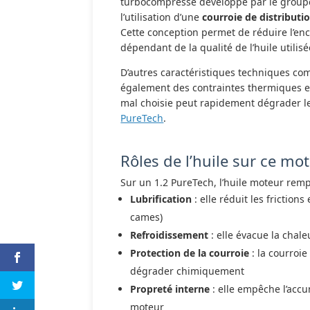
turbocompressé développé par le groupe P
l’utilisation d’une
courroie de distributio
Cette conception permet de réduire l’en
dépendant de la qualité de l’huile utilisé
D’autres caractéristiques techniques co
également des contraintes thermiques e
mal choisie peut rapidement dégrader l
PureTech
.
Rôles de l’huile sur ce mo
Sur un 1.2 PureTech, l’huile moteur rempl
Lubrification
: elle réduit les friction
cames)
Refroidissement
: elle évacue la chal
Protection de la courroie
: la courroie
dégrader chimiquement
Propreté interne
: elle empêche l’acc
moteur