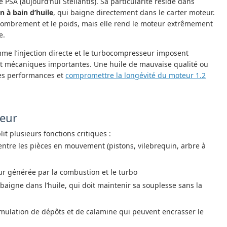
SA (aujourd’hui Stellantis). Sa particularité réside dans
n à bain d’huile
, qui baigne directement dans le carter moteur.
combrement et le poids, mais elle rend le moteur extrêmement
e.
mme l’injection directe et le turbocompresseur imposent
t mécaniques importantes. Une huile de mauvaise qualité ou
es performances et
compromettre la longévité du moteur 1.2
teur
it plusieurs fonctions critiques :
s entre les pièces en mouvement (pistons, vilebrequin, arbre à
eur générée par la combustion et le turbo
 baigne dans l’huile, qui doit maintenir sa souplesse sans la
umulation de dépôts et de calamine qui peuvent encrasser le