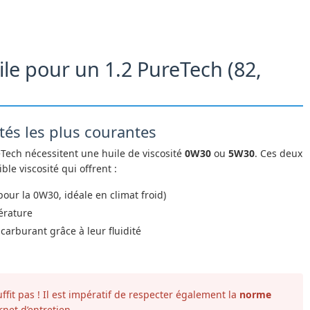
uile pour un 1.2 PureTech (82,
tés les plus courantes
Tech nécessitent une huile de viscosité
0W30
ou
5W30
. Ces deux
ble viscosité qui offrent :
pour la 0W30, idéale en climat froid)
érature
arburant grâce à leur fluidité
uffit pas ! Il est impératif de respecter également la
norme
net d’entretien.