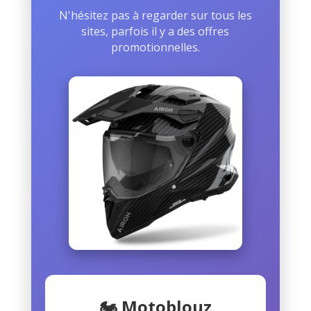
N'hésitez pas à regarder sur tous les
sites, parfois il y a des offres
promotionnelles.
🏍️ Motoblouz